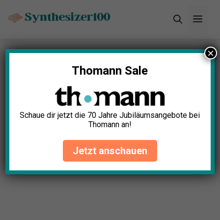
Zum
Men
Inhalt
springen
×
Startseite
»
Blog
»
Verstärker für Synthesizer:
Wann ist er wirklich nötig?
Thomann Sale
Schaue dir jetzt die 70 Jahre Jubiläumsangebote bei
Thomann an!
Jetzt anschauen